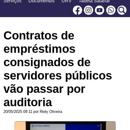
Serviços
Documentos
URV
Tabela Salarial
Facebook
Instagram
Youtu
Contratos de
empréstimos
consignados de
servidores públicos
vão passar por
auditoria
20/05/2025 09:11 por Riely Oliveira