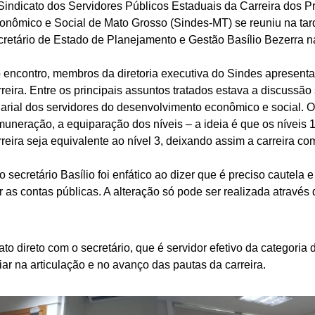
Sindicato dos Servidores Públicos Estaduais da Carreira dos P
onômico e Social de Mato Grosso (Sindes-MT) se reuniu na tarde
cretário de Estado de Planejamento e Gestão Basílio Bezerra 
 encontro, membros da diretoria executiva do Sindes apresen
rreira. Entre os principais assuntos tratados estava a discuss
larial dos servidores do desenvolvimento econômico e social. 
muneração, a equiparação dos níveis – a ideia é que os níveis 1 
rreira seja equivalente ao nível 3, deixando assim a carreira co
 o secretário Basílio foi enfático ao dizer que é preciso cautel
as contas públicas. A alteração só pode ser realizada através 
ato direto com o secretário, que é servidor efetivo da categori
iar na articulação e no avanço das pautas da carreira.