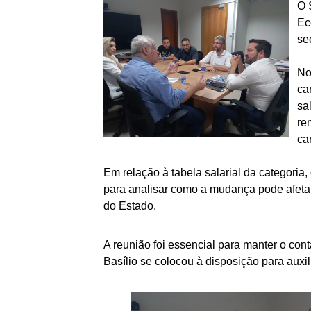
O 
Ec
se
No
ca
sa
re
ca
Em relação à tabela salarial da categoria,
para analisar como a mudança pode afetar 
do Estado.
A reunião foi essencial para manter o cont
Basílio se colocou à disposição para auxil