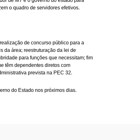
vidor de MT e o governo do estado para
zem o quadro de servidores efetivos.
realização de concurso público para a
 da área; reestruturação da lei de
lubridade para funções que necessitam; fim
que têm dependentes diretos com
dministrativa prevista na PEC 32.
verno do Estado nos próximos dias.