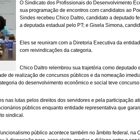
O Sindicato dos Profissionais do Desenvolvimento E
sua programação de encontros com candidatos ao Poder
Sindes recebeu Chico Daltro, candidato a deputado f
a deputada estadual pelo PT; e Gisela Simona, candida
Eles se reuniram com a Diretoria Executiva da entida
com reivindicações da categoria.
Chico Daltro relembrou sua trajetória como deputado 
de de realização de concursos públicos e da nomeação imedia
 categoria do desenvolvimento econômico e social teve concurso
nas lutas pelos direitos dos servidores e pela participação at
ncionários públicos enquanto entidade representativa que garant
o sindical.
 funcionalismo público acontece também no âmbito federal, n