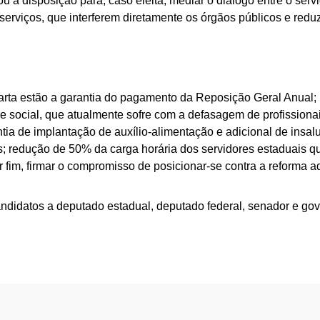
ou à disposição para, caso eleita, mediar o diálogo entre o ser
 serviços, que interferem diretamente os órgãos públicos e redu
carta estão a garantia do pagamento da Reposição Geral Anual; 
social, que atualmente sofre com a defasagem de profissionais
antia de implantação de auxílio-alimentação e adicional de insa
s; redução de 50% da carga horária dos servidores estaduais 
r fim, firmar o compromisso de posicionar-se contra a reforma a
ndidatos a deputado estadual, deputado federal, senador e go